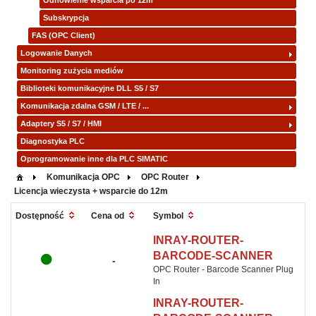
Odnowienie wsparcia po 12m
Subskrypcja
FAS (OPC Client)
Logowanie Danych
Monitoring zużycia mediów
Biblioteki komunikacyjne DLL S5 / S7
Komunikacja zdalna GSM / LTE / ...
Adaptery S5 / S7 / HMI
Diagnostyka PLC
Oprogramowanie inne dla PLC SIMATIC
Komunikacja OPC
OPC Router
Licencja wieczysta + wsparcie do 12m
Symbol
Dostępność
Cena od
INRAY-ROUTER-
BARCODE-SCANNER
-
OPC Router - Barcode Scanner Plug
In
INRAY-ROUTER-