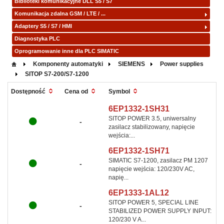
Biblioteki komunikacyjne DLL S5 / S7
Komunikacja zdalna GSM / LTE / ...
Adaptery S5 / S7 / HMI
Diagnostyka PLC
Oprogramowanie inne dla PLC SIMATIC
Komponenty automatyki
SIEMENS
Power supplies
SITOP S7-200/S7-1200
Symbol
Dostępność
Cena od
6EP1332-1SH31
SITOP POWER 3.5, uniwersalny
-
zasilacz stabilizowany, napięcie
wejścia:...
6EP1332-1SH71
SIMATIC S7-1200, zasilacz PM 1207
-
napięcie wejścia: 120/230V AC,
napię...
6EP1333-1AL12
SITOP POWER 5, SPECIAL LINE
-
STABILIZED POWER SUPPLY INPUT:
120/230 V A...