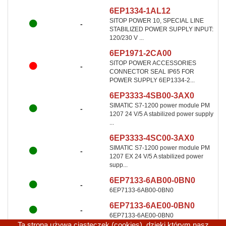
6EP1334-1AL12
SITOP POWER 10, SPECIAL LINE
-
STABILIZED POWER SUPPLY INPUT:
120/230 V ...
6EP1971-2CA00
SITOP POWER ACCESSORIES
-
CONNECTOR SEAL IP65 FOR
POWER SUPPLY 6EP1334-2...
6EP3333-4SB00-3AX0
SIMATIC S7-1200 power module PM
-
1207 24 V/5 A stabilized power supply
...
6EP3333-4SC00-3AX0
SIMATIC S7-1200 power module PM
-
1207 EX 24 V/5 A stabilized power
supp...
6EP7133-6AB00-0BN0
-
6EP7133-6AB00-0BN0
6EP7133-6AE00-0BN0
-
6EP7133-6AE00-0BN0
Ta strona używa ciasteczek (cookies), dzięki którym nasz