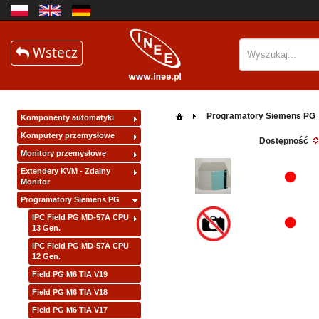
Wstecz
Programatory Siemens PG
Komponenty automatyki
Komputery przemysłowe
Dostępność
Monitory przemysłowe
Extendery KVM - Zdalny
Monitor
Programatory Siemens PG
IPC Field PG MD-57A CPU
13 Gen.
IPC Field PG MD-57A CPU
12 Gen.
Field PG M6 TIA V19
Field PG M6 TIA V18
Field PG M6 TIA V17