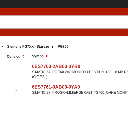
Siemens PG7XX - Starsze
PG760
Symbol
Cena od
6ES7760-2AB00-0YB0
-
SIMATIC S7, PG 760 W/O MONITOR PENTIUM 133, 16 MB 
(G,E,F,S,I)
6ES7761-0AB00-0YA0
-
SIMATIC S7, PROGRAMMIERGERAET PG760, OHNE MONITOR