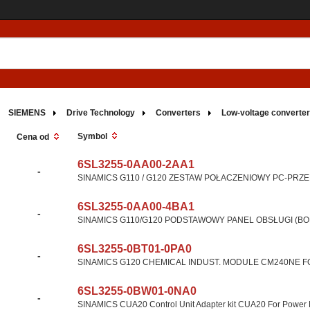
SIEMENS
Drive Technology
Converters
Low-voltage converte
Symbol
Cena od
6SL3255-0AA00-2AA1
-
SINAMICS G110 / G120 ZESTAW POŁACZENIOWY PC-PRZEK
6SL3255-0AA00-4BA1
-
SINAMICS G110/G120 PODSTAWOWY PANEL OBSŁUGI (BO
6SL3255-0BT01-0PA0
-
SINAMICS G120 CHEMICAL INDUST. MODULE CM240NE FO
6SL3255-0BW01-0NA0
-
SINAMICS CUA20 Control Unit Adapter kit CUA20 For Power 