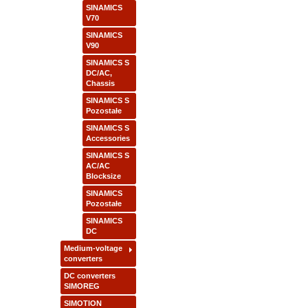
SINAMICS
V70
SINAMICS
V90
SINAMICS S
DC/AC,
Chassis
SINAMICS S
Pozostałe
SINAMICS S
Accessories
SINAMICS S
AC/AC
Blocksize
SINAMICS
Pozostałe
SINAMICS
DC
Medium-voltage
converters
DC converters
SIMOREG
SIMOTION