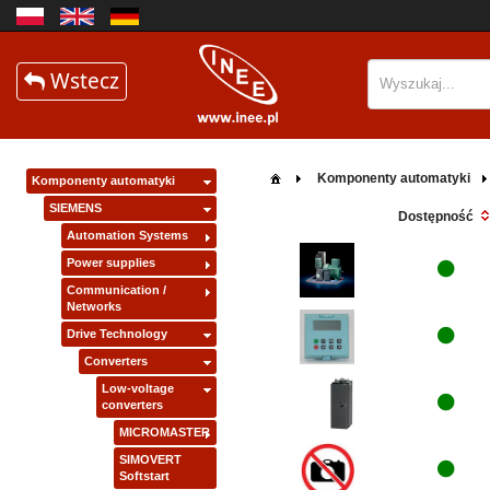
Wstecz
Komponenty automatyki
Komponenty automatyki
SIEMENS
Dostępność
Automation Systems
Power supplies
Communication /
Networks
Drive Technology
Converters
Low-voltage
converters
MICROMASTER
SIMOVERT
Softstart