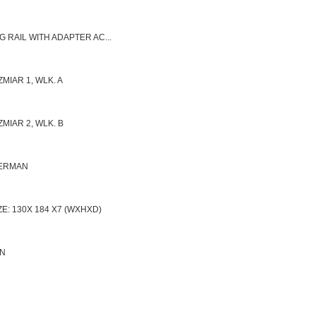
 RAIL WITH ADAPTER AC...
MIAR 1, WLK. A
MIAR 2, WLK. B
GERMAN
E: 130X 184 X7 (WXHXD)
AN