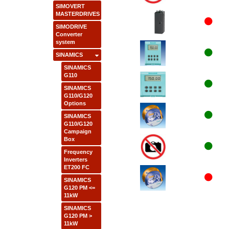
SIMOVERT
MASTERDRIVES
SIMODRIVE
Converter
system
SINAMICS
SINAMICS
G110
SINAMICS
G110/G120
Options
SINAMICS
G110/G120
Campaign
Box
Frequency
Inverters
ET200 FC
SINAMICS
G120 PM <=
11kW
SINAMICS
G120 PM >
11kW