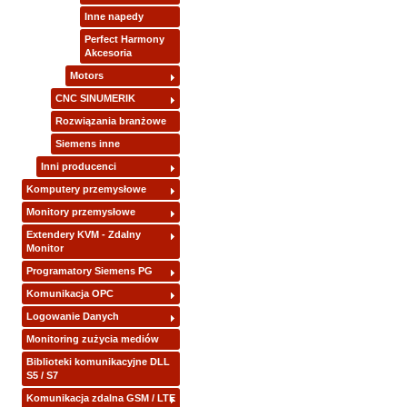
Inne napedy
Perfect Harmony
Akcesoria
Motors
CNC SINUMERIK
Rozwiązania branżowe
Siemens inne
Inni producenci
Komputery przemysłowe
Monitory przemysłowe
Extendery KVM - Zdalny
Monitor
Programatory Siemens PG
Komunikacja OPC
Logowanie Danych
Monitoring zużycia mediów
Biblioteki komunikacyjne DLL
S5 / S7
Komunikacja zdalna GSM / LTE