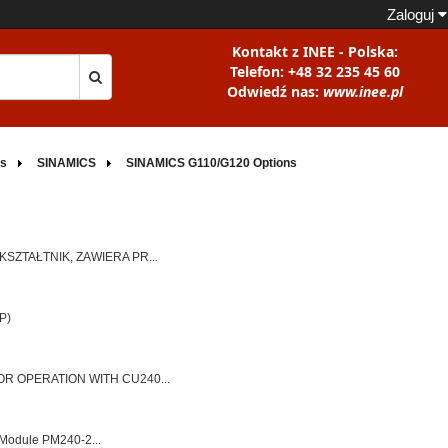
Zaloguj
Kontakt z INEE - Polska:
Telefon: +48 32 235 45 60
Odwiedź nas:
www.inee.pl
rs
SINAMICS
SINAMICS G110/G120 Options
SZTAŁTNIK, ZAWIERA PR...
P)
R OPERATION WITH CU240...
Module PM240-2...