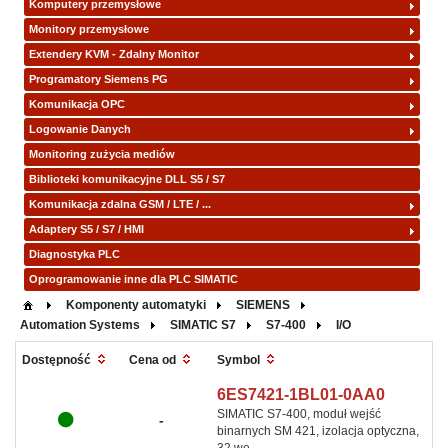
Komputery przemysłowe
Monitory przemysłowe
Extendery KVM - Zdalny Monitor
Programatory Siemens PG
Komunikacja OPC
Logowanie Danych
Monitoring zużycia mediów
Biblioteki komunikacyjne DLL S5 / S7
Komunikacja zdalna GSM / LTE / ...
Adaptery S5 / S7 / HMI
Diagnostyka PLC
Oprogramowanie inne dla PLC SIMATIC
Komponenty automatyki
SIEMENS
Automation Systems
SIMATIC S7
S7-400
I/O
Symbol
Dostępność
Cena od
6ES7421-1BL01-0AA0
SIMATIC S7-400, moduł wejść
-
binarnych SM 421, izolacja optyczna,