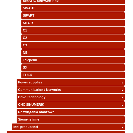
SIMATIC Software inne
SINAUT
SIPART
SITOR
C1
C2
C3
NB
Teleperm
S3
TI 505
Power supplies
Communication / Networks
Drive Technology
CNC SINUMERIK
Rozwiązania branżowe
Siemens inne
Inni producenci