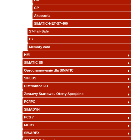
FM
CP
Akcesoria
SIMATIC-NET-S7-400
S7-Fail-Safe
C7
Memory card
HMI
SIMATIC S5
Oprogramowanie dla SIMATIC
SIPLUS
Distributed I/O
Zestawy Startowe / Oferty Specjalne
PC/IPC
SIMADYN
PCS 7
MOBY
SIWAREX