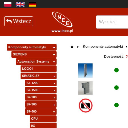
Wstecz
Komponenty automatyki
Komponenty automatyki
SIEMENS
Dostępność
Automation Systems
LOGO!
SIMATIC S7
S7-1200
S7-1500
S7-200
S7-300
S7-400
CPU
I/O