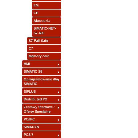
FM
CP
Akcesoria
SIMATIC-NET-
S7-400
S7-Fail-Safe
C7
Memory card
HMI
SIMATIC S5
Oprogramowanie dla
SIMATIC
SIPLUS
Distributed I/O
Zestawy Startowe /
Oferty Specjalne
PC/IPC
SIMADYN
PCS 7