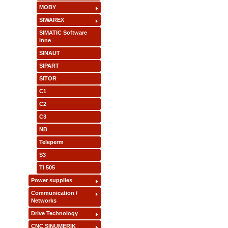
MOBY
SIWAREX
SIMATIC Software
inne
SINAUT
SIPART
SITOR
C1
C2
C3
NB
Teleperm
S3
TI 505
Power supplies
Communication /
Networks
Drive Technology
CNC SINUMERIK