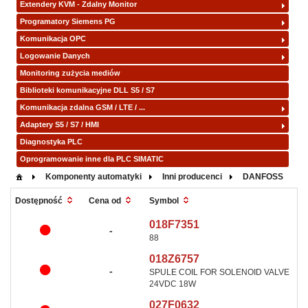
Extendery KVM - Zdalny Monitor
Programatory Siemens PG
Komunikacja OPC
Logowanie Danych
Monitoring zużycia mediów
Biblioteki komunikacyjne DLL S5 / S7
Komunikacja zdalna GSM / LTE / ...
Adaptery S5 / S7 / HMI
Diagnostyka PLC
Oprogramowanie inne dla PLC SIMATIC
Komponenty automatyki
Inni producenci
DANFOSS
Symbol
Dostępność
Cena od
018F7351
-
88
018Z6757
-
SPULE COIL FOR SOLENOID VALVE
24VDC 18W
027F0632