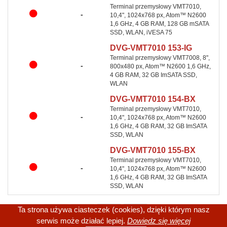
Terminal przemysłowy VMT7010,
-
10,4", 1024x768 px, Atom™ N2600
1,6 GHz, 4 GB RAM, 128 GB mSATA
SSD, WLAN, iVESA 75
DVG-VMT7010 153-IG
Terminal przemysłowy VMT7008, 8",
-
800x480 px, Atom™ N2600 1,6 GHz,
4 GB RAM, 32 GB ImSATA SSD,
WLAN
DVG-VMT7010 154-BX
Terminal przemysłowy VMT7010,
-
10,4", 1024x768 px, Atom™ N2600
1,6 GHz, 4 GB RAM, 32 GB ImSATA
SSD, WLAN
DVG-VMT7010 155-BX
Terminal przemysłowy VMT7010,
-
10,4", 1024x768 px, Atom™ N2600
1,6 GHz, 4 GB RAM, 32 GB ImSATA
SSD, WLAN
Ta strona używa ciasteczek (cookies), dzięki którym nasz
serwis może działać lepiej.
Dowiedz się więcej