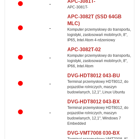
APC-3081T-
-
APC-3081T-
APC-3082T (SSD 64GB
MLC)
-
Komputer przemysłowy do transportu,
logistyki, zastosowań mobilnych, 8",
IP65, Intel Atom 4-rdzeniowy
APC-3082T-02
Komputer przemysłowy do transportu,
-
logistyki, zastosowań mobilnych, 8",
IP66, Intel Atom
DVG-HDT8012 043-BU
Terminal przemysłowy HDT8012, do
-
pojazdów rolniczych, maszyn
budowlanych, 12,1", Linux Ubuntu
DVG-HDT8012 043-BX
Terminal przemysłowy HDT8012, do
-
pojazdów rolniczych, maszyn
budowlanych, 12,1", Windows 7
Embedded
DVG-VMT7008 030-BX