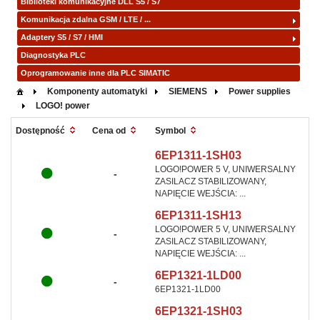
Biblioteki komunikacyjne DLL S5 / S7
Komunikacja zdalna GSM / LTE / ...
Adaptery S5 / S7 / HMI
Diagnostyka PLC
Oprogramowanie inne dla PLC SIMATIC
Komponenty automatyki
SIEMENS
Power supplies
LOGO! power
Symbol
Dostępność
Cena od
6EP1311-1SH03
LOGO!POWER 5 V, UNIWERSALNY
-
ZASILACZ STABILIZOWANY,
NAPIĘCIE WEJŚCIA: ...
6EP1311-1SH13
LOGO!POWER 5 V, UNIWERSALNY
-
ZASILACZ STABILIZOWANY,
NAPIĘCIE WEJŚCIA: ...
6EP1321-1LD00
-
6EP1321-1LD00
6EP1321-1SH03