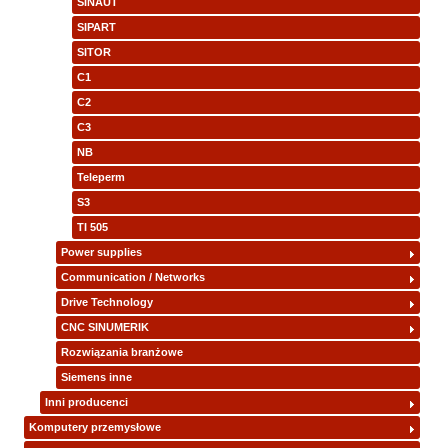
SINAUT
SIPART
SITOR
C1
C2
C3
NB
Teleperm
S3
TI 505
Power supplies
Communication / Networks
Drive Technology
CNC SINUMERIK
Rozwiązania branżowe
Siemens inne
Inni producenci
Komputery przemysłowe