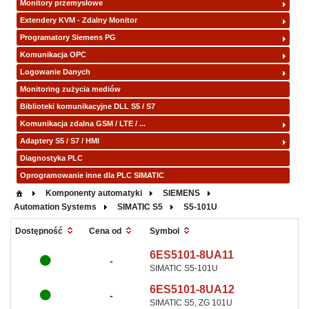
Monitory przemysłowe
Extendery KVM - Zdalny Monitor
Programatory Siemens PG
Komunikacja OPC
Logowanie Danych
Monitoring zużycia mediów
Biblioteki komunikacyjne DLL S5 / S7
Komunikacja zdalna GSM / LTE / ...
Adaptery S5 / S7 / HMI
Diagnostyka PLC
Oprogramowanie inne dla PLC SIMATIC
Komponenty automatyki
SIEMENS
Automation Systems
SIMATIC S5
S5-101U
Symbol
Dostępność
Cena od
6ES5101-8UA11
-
SIMATIC S5-101U
6ES5101-8UA12
-
SIMATIC S5, ZG 101U