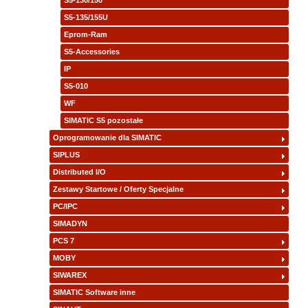
S5-130/150
S5-135/155U
Eprom-Ram
S5-Accessories
IP
S5-010
WF
SIMATIC S5 pozostałe
Oprogramowanie dla SIMATIC
SIPLUS
Distributed I/O
Zestawy Startowe / Oferty Specjalne
PC/IPC
SIMADYN
PCS 7
MOBY
SIWAREX
SIMATIC Software inne