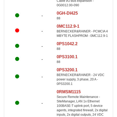
Cable I/O Bus expansion -
0G0012.00-090
0GH-DI425
-
88
0MC112.9-1
-
BERNECKER&RAINER - PCMCIA 4
MBYTE FLASHPROM - 0MC112.9-1
0PS1042.2
-
88
0PS3100.1
-
88
0PS3200.1
BERNECKER&RAINER - 24 VDC
-
power supply, 3 phase, 20 A -
0PS3200.1
0RMSM1115
Secure Remote Maintenance -
SiteManager, LAN 1x Ethernet
-
100BASE-T uplink port, 5 device
agents, integrated firewall, 2x digital
inputs, 2x digital outputs, 24 VDC