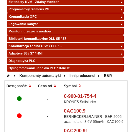
Extendery KVM - Zdalny Monitor
Programatory Siemens PG
Komunikacja OPC
Logowanie Danych
Monitoring zużycia mediów
Biblioteki komunikacyjne DLL S5 / S7
Komunikacja zdalna GSM / LTE / ...
Adaptery S5 / S7 / HMI
Diagnostyka PLC
Oprogramowanie inne dla PLC SIMATIC
Komponenty automatyki
Inni producenci
B&R
Symbol
Dostępność
Cena od
0-900-01-754-4
-
KRONES Softstarter
0AC100.9
-
BERNECKER&RAINER - B&R 2005
accumulator 3,6V 65mAh - 0AC100.9
0AC200.91