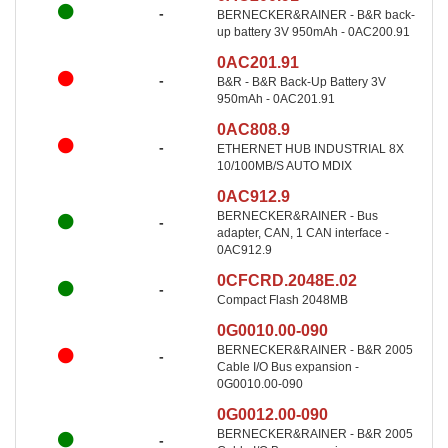
-
BERNECKER&RAINER - B&R back-
up battery 3V 950mAh - 0AC200.91
0AC201.91
-
B&R - B&R Back-Up Battery 3V
950mAh - 0AC201.91
0AC808.9
-
ETHERNET HUB INDUSTRIAL 8X
10/100MB/S AUTO MDIX
0AC912.9
BERNECKER&RAINER - Bus
-
adapter, CAN, 1 CAN interface -
0AC912.9
0CFCRD.2048E.02
-
Compact Flash 2048MB
0G0010.00-090
BERNECKER&RAINER - B&R 2005
-
Cable I/O Bus expansion -
0G0010.00-090
0G0012.00-090
BERNECKER&RAINER - B&R 2005
-