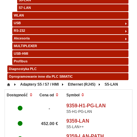
S5-LAN
S7-LAN
WLAN
USB
RS-232
Akcesoria
MULTIPLEXER
USB-HMI
Profibus
Diagnostyka PLC
Oprogramowanie inne dla PLC SIMATIC
Adaptery S5 / S7 / HMI
Ethernet (RJ45)
S5-LAN
Symbol
Dostępność
Cena od
9359-H1-PG-LAN
-
S5-H1-PG-LAN
9359-LAN
452.00 €
S5-LAN++
9359-LAN-PATH